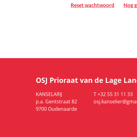
Reset wachtwoord
Nog g
OSJ Prioraat van de Lage La
KANSELARIJ
T +32 55 31 11 33
p.a. Gentstraat 82
osj.kanselier@gma
9700 Oudenaarde