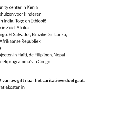
ity center in Kenia
huizen voor kinderen
 India, Togo en Ethiopië
 in Zuid-Afrika
go, El Salvador, Brazilië, Sri Lanka,
Afrikaanse Republiek
a
ten in Haïti, de Filipijnen, Nepal
weekprogramma’s in Congo
 van uw gift naar het caritatieve doel gaat
.
tiekosten in.