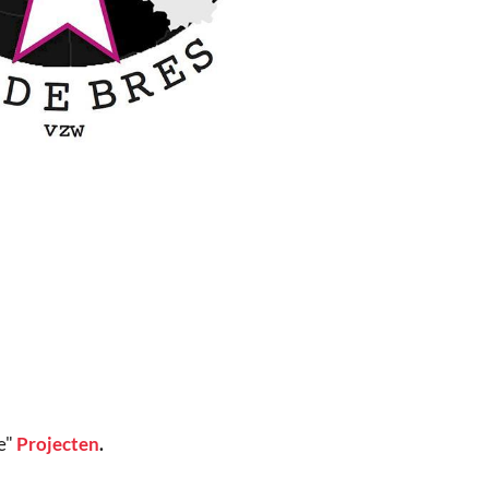
e"
Projecten
.