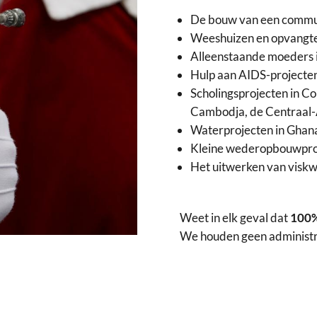
De bouw van een commun
Weeshuizen en opvangte
Alleenstaande moeders in
Hulp aan AIDS-projecten
Scholingsprojecten in Con
Cambodja, de Centraal-
Waterprojecten in Ghan
Kleine wederopbouwprojec
Het uitwerken van visk
Weet in elk geval dat
100%
We houden geen administra