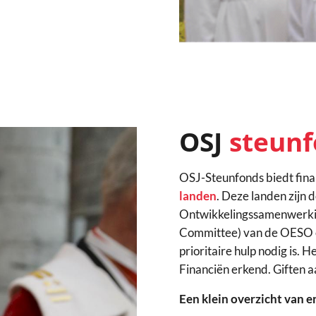
OSJ
steun
OSJ-Steunfonds biedt finan
landen
. Deze landen zijn
Ontwikkelingssamenwerki
Committee) van de OESO e
prioritaire hulp nodig is. 
Financiën erkend. Giften aa
Een klein overzicht van e